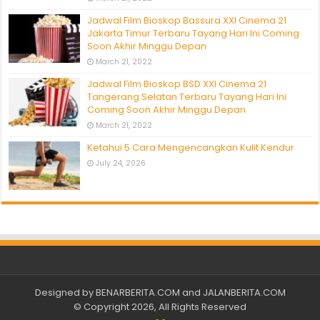
Jadwal Film Bioskop Bassura XXI Cinema 21
Jakarta Timur Terbaru Tayang Hari Ini Coming
Soon Akhir Minggu Depan
March 21, 2022
Jadwal Film Bioskop BSD XXI Cinema 21
Tangerang Selatan Terbaru Tayang Hari Ini
Coming Soon Akhir Minggu Depan
March 21, 2022
Ketahui 5 Cara Mengencangkan Kulit Kendur
July 24, 2026
Designed by
BENARBERITA.COM
and
JALANBERITA.COM
© Copyright 2026, All Rights Reserved