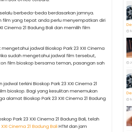
p selalu berbeda-beda berdasarkan jamnya.
film yang tepat anda perlu menyempatkan diri
De
I Cinema 21 Badung Bali dan memilih film
M
k mengetahui jadwal Bioskop Park 23 XXI Cinema
 Jika sudah mengetahui jadwal film tersebut,
nton film bioskop bersama teman, pasangan sah
J
adwal terkini Bioskop Park 23 XXI Cinema 21
film bioskop. Bagi yang kesulitan menemukan
De
uga alamat Bioskop Park 23 XXI Cinema 21 Badung
M
skop Park 23 XXI Cinema 21 Badung Bali, telah
 XXI Cinema 21 Badung Bali
HTM dan jam