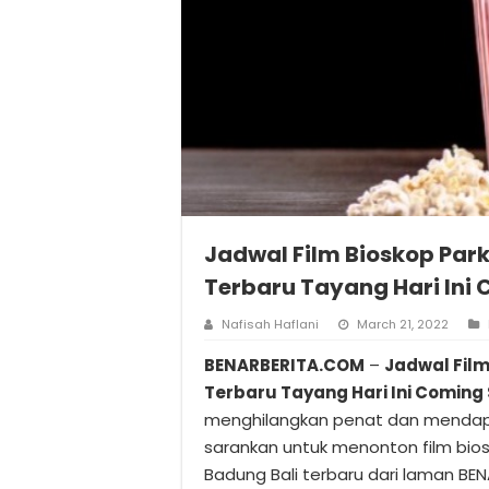
Jadwal Film Bioskop Park
Terbaru Tayang Hari Ini
Nafisah Haflani
March 21, 2022
BENARBERITA.COM
–
Jadwal Film
Terbaru Tayang Hari Ini Coming
menghilangkan penat dan mendapa
sarankan untuk menonton film biosk
Badung Bali terbaru dari laman BE