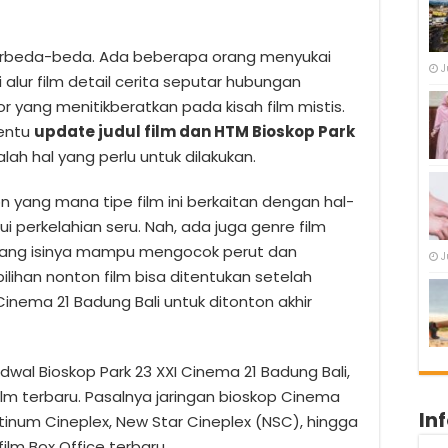
berbeda-beda. Ada beberapa orang menyukai
J
lur film detail cerita seputar hubungan
or yang menitikberatkan pada kisah film mistis.
tentu
update judul film dan HTM Bioskop Park
lah hal yang perlu untuk dilakukan.
ion yang mana tipe film ini berkaitan dengan hal-
 perkelahian seru. Nah, ada juga genre film
yang isinya mampu mengocok perut dan
J
lihan nonton film bisa ditentukan setelah
Cinema 21 Badung Bali untuk ditonton akhir
wal Bioskop Park 23 XXI Cinema 21 Badung Bali,
ilm terbaru. Pasalnya jaringan bioskop Cinema
In
latinum Cineplex, New Star Cineplex (NSC), hingga
lm Box Office terbaru.