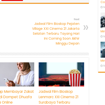
Co
M
Next
Jadwal Film Bioskop Pejaten
Village XXI Cinema 21 Jakarta
Mi
Selatan Terbaru Tayang Hari
M
Ini Coming Soon Akhir
Minggu Depan
Mi
M
ap Membayar Zakat
Jadwal Film Bioskop
 di Dompet Dhuafa
Lenmarc XXI Cinema 21
 Online
Surabaya Terbaru