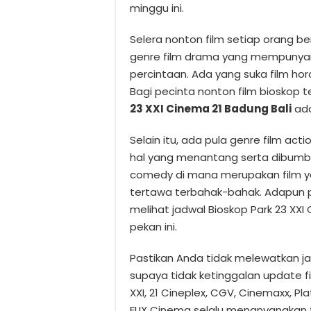
minggu ini.
Selera nonton film setiap orang 
genre film drama yang mempunyai a
percintaan. Ada yang suka film hor
Bagi pecinta nonton film bioskop 
23 XXI Cinema 21 Badung Bali
ada
Selain itu, ada pula genre film act
hal yang menantang serta dibumbui
comedy di mana merupakan film 
tertawa terbahak-bahak. Adapun pi
melihat jadwal Bioskop Park 23 XXI 
pekan ini.
Pastikan Anda tidak melewatkan jad
supaya tidak ketinggalan update f
XXI, 21 Cineplex, CGV, Cinemaxx, P
FLIX Cinema selalu menanyangkan fi