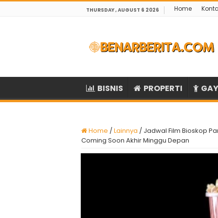
Home
Kont
THURSDAY , AUGUST 6 2026
BISNIS
PROPERTI
GAY
Home
/
Lainnya
/
Jadwal Film Bioskop Par
Coming Soon Akhir Minggu Depan