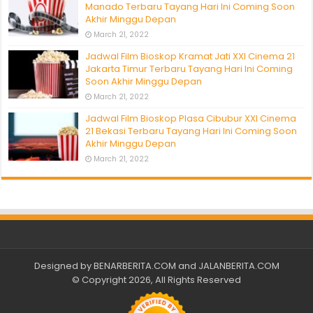
Manado Terbaru Tayang Hari Ini Coming Soon
Akhir Minggu Depan
March 21, 2022
Jadwal Film Bioskop Kramat Jati XXI Cinema 21
Jakarta Timur Terbaru Tayang Hari Ini Coming
Soon Akhir Minggu Depan
March 21, 2022
Jadwal Film Bioskop Plasa Cibubur XXI Cinema
21 Bekasi Terbaru Tayang Hari Ini Coming Soon
Akhir Minggu Depan
March 21, 2022
Designed by
BENARBERITA.COM
and
JALANBERITA.COM
© Copyright 2026, All Rights Reserved