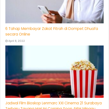
6 Tahap Membayar Zakat Fitrah di Dompet Dhuafa
secara Online
April 8, 2022
Jadwal Film Bioskop Lenmarc XXI Cinema 21 Surabaya
Terbaru Tayang Hari Ini Coming Soon Akhir Minggu