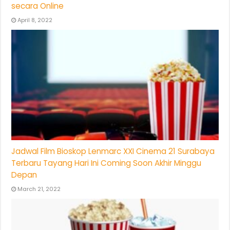
secara Online
April 8, 2022
Jadwal Film Bioskop Lenmarc XXI Cinema 21 Surabaya
Terbaru Tayang Hari Ini Coming Soon Akhir Minggu
Depan
March 21, 2022