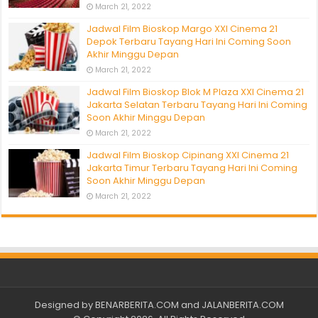
March 21, 2022
Jadwal Film Bioskop Margo XXI Cinema 21
Depok Terbaru Tayang Hari Ini Coming Soon
Akhir Minggu Depan
March 21, 2022
Jadwal Film Bioskop Blok M Plaza XXI Cinema 21
Jakarta Selatan Terbaru Tayang Hari Ini Coming
Soon Akhir Minggu Depan
March 21, 2022
Jadwal Film Bioskop Cipinang XXI Cinema 21
Jakarta Timur Terbaru Tayang Hari Ini Coming
Soon Akhir Minggu Depan
March 21, 2022
Designed by
BENARBERITA.COM
and
JALANBERITA.COM